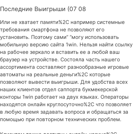
Последние Выигрыши (07 08
Или не хватает памяти%2C например системные
требования смартфона не позволяют его
установить. Поэтому сами” “могу использовать
мобильную версию сайта 1win. Нельзя найти ссылку
на рабочее зеркало и вставить ее а любой ваш
браузер на устройстве. Состояла часть нашего
ассортимента составляют разнообразные игровые
автоматы на реальные деньги%2C которые
позволяют вывести выигрыши. Для удобства всех
наших клиентов отдел саппорта букмекерской
конторы 1win работает на двух языках. Операторы
находятся онлайн круглосуточно%2C что позволяет
в любую время задавать вопроса и обращаться за
помощью при повторном технических проблем.