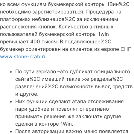
ко всем функциям букмекерской конторы 1Вин%2C
необходимо зарегистрироваться. Процедура на
платформах неблизнецов%2C за исключением
расположения кнопок. Количество активных
пользователей букмекерской конторы 1win
превышает 400 тысяч. В подавляющее%2C
букмекер ориентирован на клиентов из европе СНГ
www.stone-crab.ru
.
По сути зеркало –это дубликат официального
сайта%2C имевший такие же разделы%2C
развлечений%2C возможность вывод средств
и другое.
Них функции сделают этапа отслеживания
пари удобнее и позволят оперативно
принимать решения же заключать другие
сделки в конторе 1Win.
После авторизации важно меню появляется