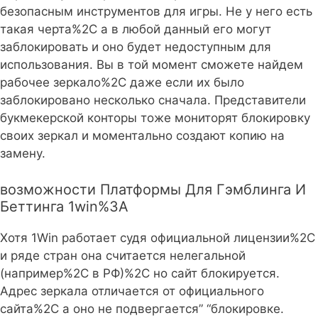
безопасным инструментов для игры. Не у него есть
такая черта%2C а в любой данный его могут
заблокировать и оно будет недоступным для
использования. Вы в той момент сможете найдем
рабочее зеркало%2C даже если их было
заблокировано несколько сначала. Представители
букмекерской конторы тоже мониторят блокировку
своих зеркал и моментально создают копию на
замену.
возможности Платформы Для Гэмблинга И
Беттинга 1win%3A
Хотя 1Win работает судя официальной лицензии%2C
и ряде стран она считается нелегальной
(например%2C в РФ)%2C но сайт блокируется.
Адрес зеркала отличается от официального
сайта%2C а оно не подвергается” “блокировке.