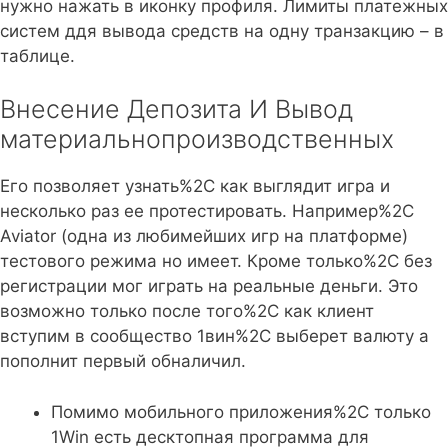
нужно нажать в иконку профиля. Лимиты платежных
систем ддя вывода средств на одну транзакцию – в
таблице.
Внесение Депозита И Вывод
материальнопроизводственных
Его позволяет узнать%2C как выглядит игра и
несколько раз ее протестировать. Например%2C
Aviator (одна из любимейших игр на платформе)
тестового режима но имеет. Кроме только%2C без
регистрации мог играть на реальные деньги. Это
возможно только после того%2C как клиент
вступим в сообщество 1вин%2C выберет валюту а
пополнит первый обналичил.
Помимо мобильного приложения%2C только
1Win есть десктопная программа для