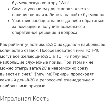
букмекерскую контору 1Win!
Самым условием для ставок является
наличие личная кабинета на сайте букмекера.
Участник сообщества всегда либо обратиться
за помощью и получить возможного
оперативное решение и вопроса.
Как рейтинг участников%2C их сделали наибольшее
количество ставок. Посоревноваться ним ТОП-10
могут все желающие%2C а ТОП-3 получают
наибольшие служебные призы. При этом их не
можно отыгрывать%2C а невозможно сразу
вывести и счет.” “[newline]Турниры происходят
каждый день%2C а регрессной еженедельно с
наибольшими призами.
Игральная Кость