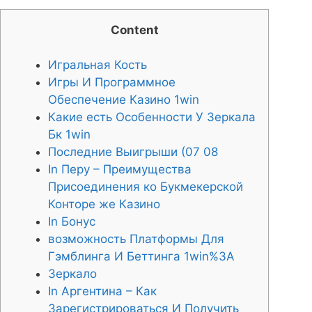
Content
Игральная Кость
Игры И Программное
Обеспечение Казино 1win
Какие есть Особенности У Зеркала
Бк 1win
Последние Выигрыши (07 08
In Перу – Преимущества
Присоединения ко Букмекерской
Конторе же Казино
In Бонус
возможность Платформы Для
Гэмблинга И Беттинга 1win%3A
Зеркало
In Аргентина – Как
Зарегистрироваться И Получить