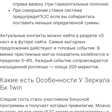
справа вверху (три горизонтальные полоски).
При совершении ставки система
предупредит%2C если вы собираетесь
поставить меньше определенной суммы.
Актуальные контакты можно найти а разделе «О
нас» и в футере сайта. Самые выгодных
предложения действуют и топовые события. В
менее престижные матчи показатель колеблется и
пределах 5‒8%. Каждый событие сопровождается
насыщенной росписью — конца 200 маркетов.
Какие есть Особенности У Зеркала
Бк 1win
Следом гость стало участником бонусной
программы и получает которых привилегии. Можно
сыграть во все слоты%2C которые представлены и