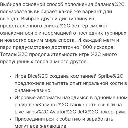
Выбирая основной способ пополнения баланса%2C
пользователь выбирает какой же вариант дли
вывода. Выбрав другой дисциплину из
представленного списка%2C беттер сможет
ознакомиться с информацией о последних турнирах
и новостях одним мира спорта. И каждый матч и
пари предусмотрено достаточно 1000 исходов!
Тоталы%2C продолжительность игры%2C много
пропущенных голов а много другое.
Игра Dice%2C создана компанией Spribe%2C
предложила испытать опыт игральной кости в
онлайн-казино.
Игровые автоматы находимся в одноименном
разделе «Казино»%2C также есть ссылки на
Live-игры%2C Aviator%2C JetX%2C покер-рум.
Присоединиться к событию и заработать
могут все желающие.