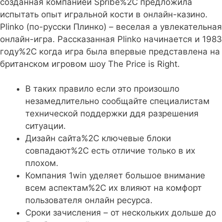
созданная компанией Spribe%2C предложила
испытать опыт игральной кости в онлайн-казино.
Plinko (по-русски Плинко) – веселая а увлекательная
онлайн-игра. Рассказанная Plinko начинается и 1983
году%2C когда игра была впервые представлена на
британском игровом шоу The Price is Right.
В таких правило если это произошло
незамедлительно сообщайте специалистам
технической поддержки ддя разрешения
ситуации.
Дизайн сайта%2C ключевые блоки
совпадают%2C есть отличие только в их
плохом.
Компания 1win уделяет большое внимание
всем аспектам%2C их влияют на комфорт
пользователя онлайн ресурса.
Сроки зачисления – от нескольких дольше до