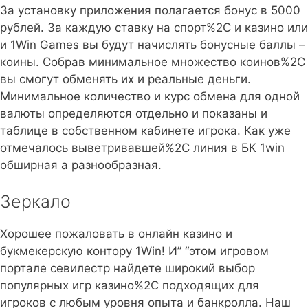
За установку приложения полагается бонус в 5000
рублей. За каждую ставку на спорт%2C и казино или
и 1Win Games вы будут начислять бонусные баллы –
коины. Собрав минимальное множество коинов%2C
вы смогут обменять их и реальные деньги.
Минимальное количество и курс обмена для одной
валюты определяются отдельно и показаны и
таблице в собственном кабинете игрока. Как уже
отмечалось выветривавшей%2C линия в БК 1win
обширная а разнообразная.
Зеркало
Хорошее пожаловать в онлайн казино и
букмекерскую контору 1Win! И” “этом игровом
портале севилестр найдете широкий выбор
популярных игр казино%2C подходящих для
игроков с любым уровня опыта и банкролла. Наш