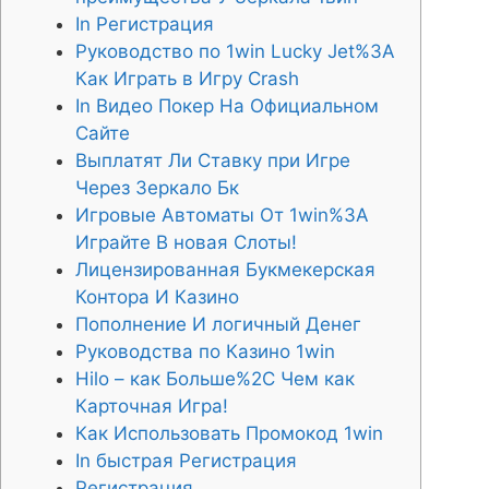
In Регистрация
Руководство по 1win Lucky Jet%3A
Как Играть в Игру Crash
In Видео Покер На Официальном
Сайте
Выплатят Ли Ставку при Игре
Через Зеркало Бк
Игровые Автоматы От 1win%3A
Играйте В новая Слоты!
Лицензированная Букмекерская
Контора И Казино
Пополнение И логичный Денег
Руководства по Казино 1win
Hilo – как Больше%2C Чем как
Карточная Игра!
Как Использовать Промокод 1win
In быстрая Регистрация
Регистрация