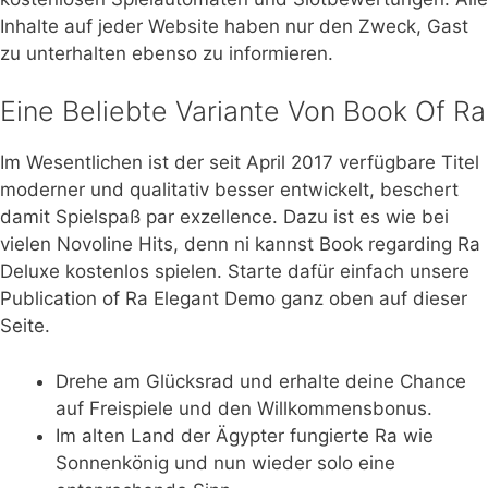
Inhalte auf jeder Website haben nur den Zweck, Gast
zu unterhalten ebenso zu informieren.
Eine Beliebte Variante Von Book Of Ra
Im Wesentlichen ist der seit April 2017 verfügbare Titel
moderner und qualitativ besser entwickelt, beschert
damit Spielspaß par exzellence. Dazu ist es wie bei
vielen Novoline Hits, denn ni kannst Book regarding Ra
Deluxe kostenlos spielen. Starte dafür einfach unsere
Publication of Ra Elegant Demo ganz oben auf dieser
Seite.
Drehe am Glücksrad und erhalte deine Chance
auf Freispiele und den Willkommensbonus.
Im alten Land der Ägypter fungierte Ra wie
Sonnenkönig und nun wieder solo eine