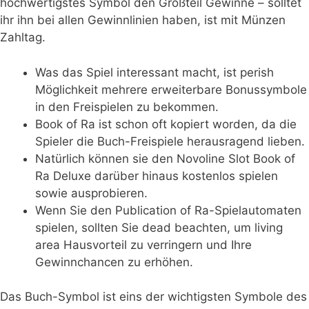
hochwertigstes Symbol den Großteil Gewinne – solltet
ihr ihn bei allen Gewinnlinien haben, ist mit Münzen
Zahltag.
Was das Spiel interessant macht, ist perish
Möglichkeit mehrere erweiterbare Bonussymbole
in den Freispielen zu bekommen.
Book of Ra ist schon oft kopiert worden, da die
Spieler die Buch-Freispiele herausragend lieben.
Natürlich können sie den Novoline Slot Book of
Ra Deluxe darüber hinaus kostenlos spielen
sowie ausprobieren.
Wenn Sie den Publication of Ra-Spielautomaten
spielen, sollten Sie dead beachten, um living
area Hausvorteil zu verringern und Ihre
Gewinnchancen zu erhöhen.
Das Buch-Symbol ist eins der wichtigsten Symbole des