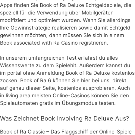
Apps finden Sie Book of Ra Deluxe Echtgeldspiele, die
speziell für die Verwendung über Mobilgeräten
modifiziert und optimiert wurden. Wenn Sie allerdings
Ihre Gewinnstrategie realisieren sowie damit Echtgeld
gewinnen möchten, dann müssen Sie sich in einem
Book associated with Ra Casino registrieren.
In unserem umfangreichen Test erfährst du alles
Wissenswerte zu dem Spielehit. Außerdem kannst du
im portal ohne Anmeldung Book of Ra Deluxe kostenlos
zocken. Book of Ra 6 können Sie hier bei uns, direkt
auf genau dieser Seite, kostenlos ausprobieren. Auch
in living area meisten Online-Casinos können Sie den
Spielautomaten gratis im Übungsmodus testen.
Was Zeichnet Book Involving Ra Deluxe Aus?
Book of Ra Classic – Das Flaggschiff der Online-Spiele