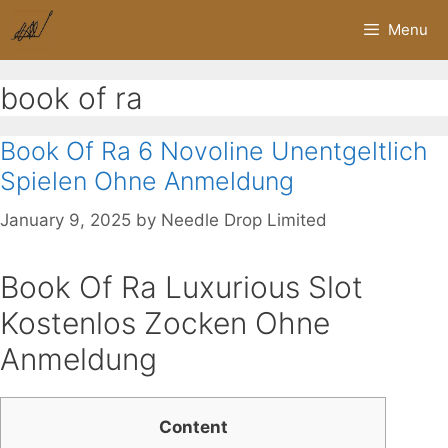
Menu
book of ra
Book Of Ra 6 Novoline Unentgeltlich
Spielen Ohne Anmeldung
January 9, 2025
by
Needle Drop Limited
Book Of Ra Luxurious Slot
Kostenlos Zocken Ohne
Anmeldung
Content