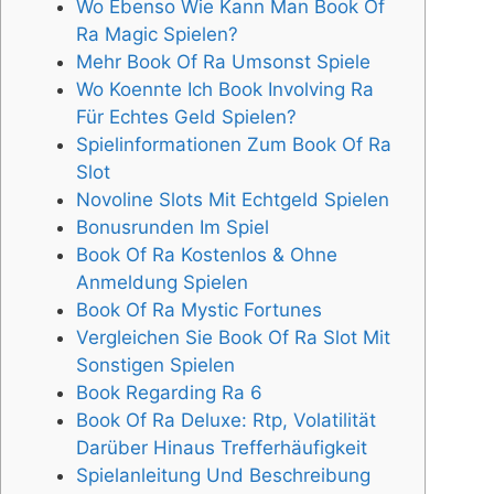
Wo Ebenso Wie Kann Man Book Of
Ra Magic Spielen?
Mehr Book Of Ra Umsonst Spiele
Wo Koennte Ich Book Involving Ra
Für Echtes Geld Spielen?
Spielinformationen Zum Book Of Ra
Slot
Novoline Slots Mit Echtgeld Spielen
Bonusrunden Im Spiel
Book Of Ra Kostenlos & Ohne
Anmeldung Spielen
Book Of Ra Mystic Fortunes
Vergleichen Sie Book Of Ra Slot Mit
Sonstigen Spielen
Book Regarding Ra 6
Book Of Ra Deluxe: Rtp, Volatilität
Darüber Hinaus Trefferhäufigkeit
Spielanleitung Und Beschreibung