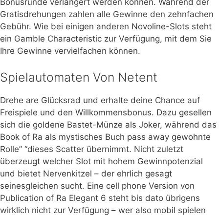
Bonusrunde verlängert werden können. Während der
Gratisdrehungen zahlen alle Gewinne den zehnfachen
Gebühr. Wie bei einigen anderen Novoline-Slots steht
ein Gamble Characteristic zur Verfügung, mit dem Sie
Ihre Gewinne vervielfachen können.
Spielautomaten Von Netent
Drehe are Glücksrad und erhalte deine Chance auf
Freispiele und den Willkommensbonus. Dazu gesellen
sich die goldene Bastet-Münze als Joker, während das
Book of Ra als mystisches Buch pass away gewohnte
Rolle” “dieses Scatter übernimmt. Nicht zuletzt
überzeugt welcher Slot mit hohem Gewinnpotenzial
und bietet Nervenkitzel – der ehrlich gesagt
seinesgleichen sucht. Eine cell phone Version von
Publication of Ra Elegant 6 steht bis dato übrigens
wirklich nicht zur Verfügung – wer also mobil spielen