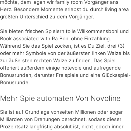
möchte, dem legen wir family room Vorgänger ans
Herz. Besondere Momente erlebst du durch living area
größten Unterschied zu dem Vorgänger.
Sie bieten frischen Spielern tolle Willkommensboni und
Book associated with Ra Boni ohne Einzahlung.
Während Sie das Spiel zocken, ist es Du Ziel, drei (3)
oder mehr Symbole von der äußersten linken Walze bis
zur äußersten rechten Walze zu finden. Das Spiel
offeriert außerdem einige notevole und aufregende
Bonusrunden, darunter Freispiele und eine Glücksspiel-
Bonusrunde.
Mehr Spielautomaten Von Novoline
Sie ist auf Grundlage vonseiten Millionen oder sogar
Milliarden von Drehungen berechnet, sodass dieser
Prozentsatz langfristig absolut ist, nicht jedoch inner