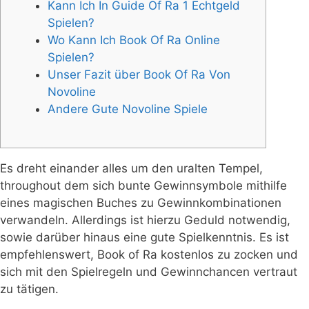
Kann Ich In Guide Of Ra 1 Echtgeld
Spielen?
Wo Kann Ich Book Of Ra Online
Spielen?
Unser Fazit über Book Of Ra Von
Novoline
Andere Gute Novoline Spiele
Es dreht einander alles um den uralten Tempel,
throughout dem sich bunte Gewinnsymbole mithilfe
eines magischen Buches zu Gewinnkombinationen
verwandeln. Allerdings ist hierzu Geduld notwendig,
sowie darüber hinaus eine gute Spielkenntnis. Es ist
empfehlenswert, Book of Ra kostenlos zu zocken und
sich mit den Spielregeln und Gewinnchancen vertraut
zu tätigen.