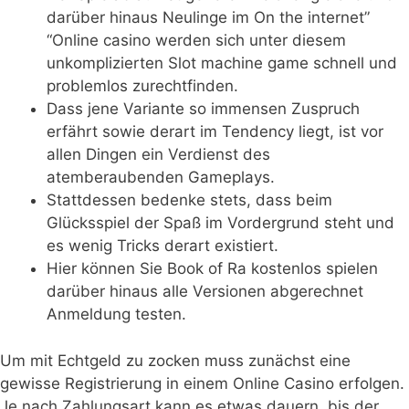
darüber hinaus Neulinge im On the internet”
“Online casino werden sich unter diesem
unkomplizierten Slot machine game schnell und
problemlos zurechtfinden.
Dass jene Variante so immensen Zuspruch
erfährt sowie derart im Tendency liegt, ist vor
allen Dingen ein Verdienst des
atemberaubenden Gameplays.
Stattdessen bedenke stets, dass beim
Glücksspiel der Spaß im Vordergrund steht und
es wenig Tricks derart existiert.
Hier können Sie Book of Ra kostenlos spielen
darüber hinaus alle Versionen abgerechnet
Anmeldung testen.
Um mit Echtgeld zu zocken muss zunächst eine
gewisse Registrierung in einem Online Casino erfolgen.
Je nach Zahlungsart kann es etwas dauern, bis der