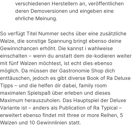
verschiedenen Herstellern an, veröffentlichen
deren Demoversionen und eingeben eine
ehrliche Meinung.
So verfügt Titel Nummer sechs über eine zusätzliche
Walze, die sonstige Spannung bringt ebenso deine
Gewinnchancen erhöht. Die kannst i wahlweise
einschalten – wenn du anstatt dem de-kodieren weiter
mit fünf Walzen möchtest, ist echt dies ebenso
möglich. Da müssen der Gastronomie Shop dich
enttäuschen, jedoch es gibt diverse Book of Ra Deluxe
Tipps – und die helfen dir dabei, family room
maximalen Spielspaß über erleben und dieses
Maximum herauszuholen. Das Hauptspiel der Deluxe
Variante ist – anders als Publication of Ra Typical –
erweitert ebenso findet mit three or more Reihen, 5
Walzen und 10 Gewinnlinien statt.