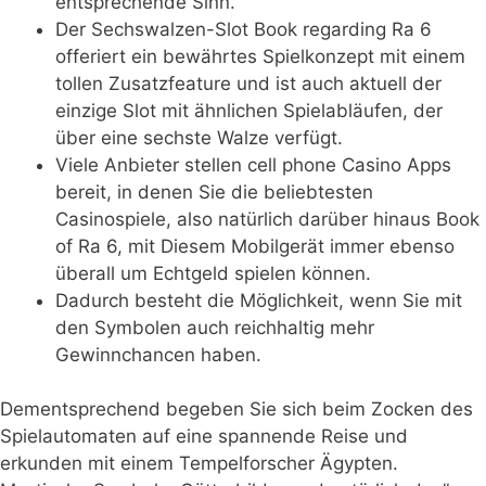
entsprechende Sinn.
Der Sechswalzen-Slot Book regarding Ra 6
offeriert ein bewährtes Spielkonzept mit einem
tollen Zusatzfeature und ist auch aktuell der
einzige Slot mit ähnlichen Spielabläufen, der
über eine sechste Walze verfügt.
Viele Anbieter stellen cell phone Casino Apps
bereit, in denen Sie die beliebtesten
Casinospiele, also natürlich darüber hinaus Book
of Ra 6, mit Diesem Mobilgerät immer ebenso
überall um Echtgeld spielen können.
Dadurch besteht die Möglichkeit, wenn Sie mit
den Symbolen auch reichhaltig mehr
Gewinnchancen haben.
Dementsprechend begeben Sie sich beim Zocken des
Spielautomaten auf eine spannende Reise und
erkunden mit einem Tempelforscher Ägypten.