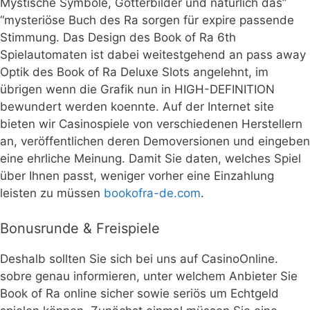
Mystische Symbole, Götterbilder und natürlich das”
“mysteriöse Buch des Ra sorgen für expire passende
Stimmung. Das Design des Book of Ra 6th
Spielautomaten ist dabei weitestgehend an pass away
Optik des Book of Ra Deluxe Slots angelehnt, im
übrigen wenn die Grafik nun in HIGH-DEFINITION
bewundert werden koennte. Auf der Internet site
bieten wir Casinospiele von verschiedenen Herstellern
an, veröffentlichen deren Demoversionen und eingeben
eine ehrliche Meinung. Damit Sie daten, welches Spiel
über Ihnen passt, weniger vorher eine Einzahlung
leisten zu müssen
bookofra-de.com
.
Bonusrunde & Freispiele
Deshalb sollten Sie sich bei uns auf CasinoOnline.
sobre genau informieren, unter welchem Anbieter Sie
Book of Ra online sicher sowie seriös um Echtgeld