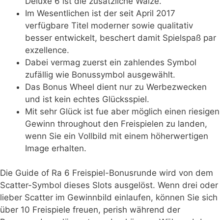
Deluxe 6 ist die zusätzliche Walze.
Im Wesentlichen ist der seit April 2017
verfügbare Titel moderner sowie qualitativ
besser entwickelt, beschert damit Spielspaß par
exzellence.
Dabei vermag zuerst ein zahlendes Symbol
zufällig wie Bonussymbol ausgewählt.
Das Bonus Wheel dient nur zu Werbezwecken
und ist kein echtes Glücksspiel.
Mit sehr Glück ist fue aber möglich einen riesigen
Gewinn throughout den Freispielen zu landen,
wenn Sie ein Vollbild mit einem höherwertigen
Image erhalten.
Die Guide of Ra 6 Freispiel-Bonusrunde wird von dem
Scatter-Symbol dieses Slots ausgelöst. Wenn drei oder
lieber Scatter im Gewinnbild einlaufen, können Sie sich
über 10 Freispiele freuen, perish während der