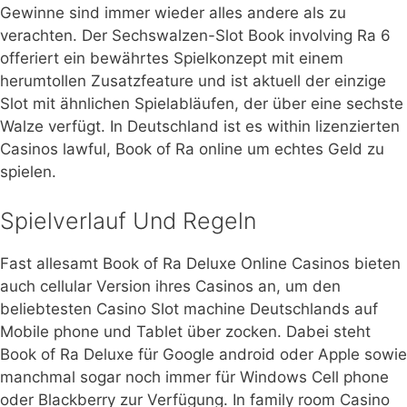
Gewinne sind immer wieder alles andere als zu
verachten. Der Sechswalzen-Slot Book involving Ra 6
offeriert ein bewährtes Spielkonzept mit einem
herumtollen Zusatzfeature und ist aktuell der einzige
Slot mit ähnlichen Spielabläufen, der über eine sechste
Walze verfügt. In Deutschland ist es within lizenzierten
Casinos lawful, Book of Ra online um echtes Geld zu
spielen.
Spielverlauf Und Regeln
Fast allesamt Book of Ra Deluxe Online Casinos bieten
auch cellular Version ihres Casinos an, um den
beliebtesten Casino Slot machine Deutschlands auf
Mobile phone und Tablet über zocken. Dabei steht
Book of Ra Deluxe für Google android oder Apple sowie
manchmal sogar noch immer für Windows Cell phone
oder Blackberry zur Verfügung. In family room Casino