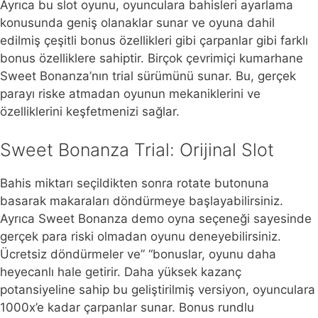
Ayrıca bu slot oyunu, oyunculara bahisleri ayarlama
konusunda geniş olanaklar sunar ve oyuna dahil
edilmiş çeşitli bonus özellikleri gibi çarpanlar gibi farklı
bonus özelliklere sahiptir. Birçok çevrimiçi kumarhane
Sweet Bonanza’nın trial sürümünü sunar. Bu, gerçek
parayı riske atmadan oyunun mekaniklerini ve
özelliklerini keşfetmenizi sağlar.
Sweet Bonanza Trial: Orijinal Slot
Bahis miktarı seçildikten sonra rotate butonuna
basarak makaraları döndürmeye başlayabilirsiniz.
Ayrıca Sweet Bonanza demo oyna seçeneği sayesinde
gerçek para riski olmadan oyunu deneyebilirsiniz.
Ücretsiz döndürmeler ve” “bonuslar, oyunu daha
heyecanlı hale getirir. Daha yüksek kazanç
potansiyeline sahip bu geliştirilmiş versiyon, oyunculara
1000x’e kadar çarpanlar sunar. Bonus rundlu