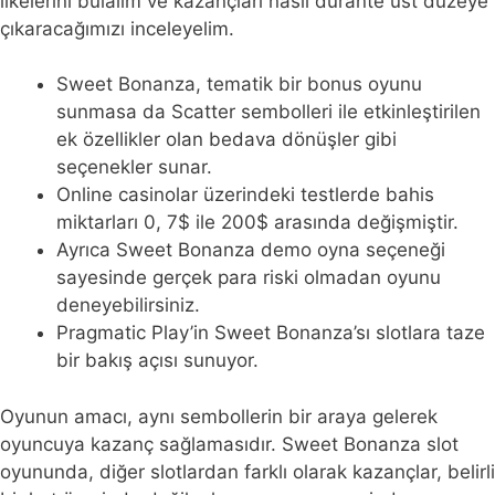
ilkelerini bulalım ve kazançları nasıl durante üst düzeye
çıkaracağımızı inceleyelim.
Sweet Bonanza, tematik bir bonus oyunu
sunmasa da Scatter sembolleri ile etkinleştirilen
ek özellikler olan bedava dönüşler gibi
seçenekler sunar.
Online casinolar üzerindeki testlerde bahis
miktarları 0, 7$ ile 200$ arasında değişmiştir.
Ayrıca Sweet Bonanza demo oyna seçeneği
sayesinde gerçek para riski olmadan oyunu
deneyebilirsiniz.
Pragmatic Play’in Sweet Bonanza’sı slotlara taze
bir bakış açısı sunuyor.
Oyunun amacı, aynı sembollerin bir araya gelerek
oyuncuya kazanç sağlamasıdır. Sweet Bonanza slot
oyununda, diğer slotlardan farklı olarak kazançlar, belirli