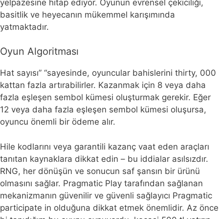
yelpazesine hitap ediyor. Oyunun evrensel çekiciliği,
basitlik ve heyecanın mükemmel karışımında
yatmaktadır.
Oyun Algoritması
Hat sayısı” “sayesinde, oyuncular bahislerini thirty, 000
kattan fazla artırabilirler. Kazanmak için 8 veya daha
fazla eşleşen sembol kümesi oluşturmak gerekir. Eğer
12 veya daha fazla eşleşen sembol kümesi oluşursa,
oyuncu önemli bir ödeme alır.
Hile kodlarını veya garantili kazanç vaat eden araçları
tanıtan kaynaklara dikkat edin – bu iddialar asılsızdır.
RNG, her dönüşün ve sonucun saf şansın bir ürünü
olmasını sağlar. Pragmatic Play tarafından sağlanan
mekanizmanın güvenilir ve güvenli sağlayıcı Pragmatic
participate in olduğuna dikkat etmek önemlidir. Az önce