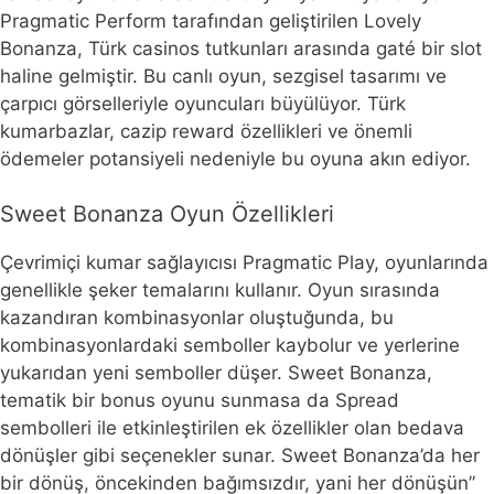
Pragmatic Perform tarafından geliştirilen Lovely
Bonanza, Türk casinos tutkunları arasında gaté bir slot
haline gelmiştir. Bu canlı oyun, sezgisel tasarımı ve
çarpıcı görselleriyle oyuncuları büyülüyor. Türk
kumarbazlar, cazip reward özellikleri ve önemli
ödemeler potansiyeli nedeniyle bu oyuna akın ediyor.
Sweet Bonanza Oyun Özellikleri
Çevrimiçi kumar sağlayıcısı Pragmatic Play, oyunlarında
genellikle şeker temalarını kullanır. Oyun sırasında
kazandıran kombinasyonlar oluştuğunda, bu
kombinasyonlardaki semboller kaybolur ve yerlerine
yukarıdan yeni semboller düşer. Sweet Bonanza,
tematik bir bonus oyunu sunmasa da Spread
sembolleri ile etkinleştirilen ek özellikler olan bedava
dönüşler gibi seçenekler sunar. Sweet Bonanza’da her
bir dönüş, öncekinden bağımsızdır, yani her dönüşün”