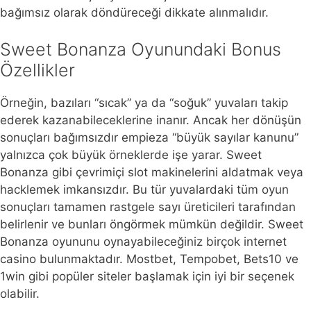
bağımsız olarak döndüreceği dikkate alınmalıdır.
Sweet Bonanza Oyunundaki Bonus
Özellikler
Örneğin, bazıları “sıcak” ya da “soğuk” yuvaları takip
ederek kazanabileceklerine inanır. Ancak her dönüşün
sonuçları bağımsızdır empieza “büyük sayılar kanunu”
yalnızca çok büyük örneklerde işe yarar. Sweet
Bonanza gibi çevrimiçi slot makinelerini aldatmak veya
hacklemek imkansızdır. Bu tür yuvalardaki tüm oyun
sonuçları tamamen rastgele sayı üreticileri tarafından
belirlenir ve bunları öngörmek mümkün değildir. Sweet
Bonanza oyununu oynayabileceğiniz birçok internet
casino bulunmaktadır. Mostbet, Tempobet, Bets10 ve
1win gibi popüler siteler başlamak için iyi bir seçenek
olabilir.