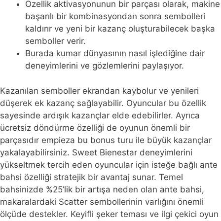
Özellik aktivasyonunun bir parçası olarak, makine
başarılı bir kombinasyondan sonra sembolleri
kaldırır ve yeni bir kazanç oluşturabilecek başka
semboller verir.
Burada kumar dünyasının nasıl işlediğine dair
deneyimlerini ve gözlemlerini paylaşıyor.
Kazanılan semboller ekrandan kaybolur ve yenileri
düşerek ek kazanç sağlayabilir. Oyuncular bu özellik
sayesinde ardışık kazançlar elde edebilirler. Ayrıca
ücretsiz döndürme özelliği de oyunun önemli bir
parçasıdır empieza bu bonus turu ile büyük kazançlar
yakalayabilirsiniz. Sweet Bienestar deneyimlerini
yükseltmek tercih eden oyuncular için isteğe bağlı ante
bahsi özelliği stratejik bir avantaj sunar. Temel
bahsinizde %25’lik bir artışa neden olan ante bahsi,
makaralardaki Scatter sembollerinin varlığını önemli
ölçüde destekler. Keyifli şeker teması ve ilgi çekici oyun