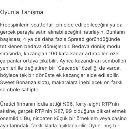
Oyunla Tanışma
Freespinlerin scatterlar için elde edilebileceğini ya da
gerçek parayla satın alınabileceğini hatırlayın. Bunların
başlıcası, 4 ya da daha fazla Spread göründüğünde
tetiklenen bedava dönüşlerdir. Bedava dönüş modu
sırasında, kazançları 100 kata kadar artırabilen özel
çarpanlar ortaya çıkabilir. Ayrıca kazandıran sembolleri
yenileri ile değiştiren bir “Cascade” özelliği de vardır,
böylece tek bir dönüşte ek kazançlar elde edilebilir.
Sweet Bonanza slotu, makaralara inebilecek on farklı
sembole sahiptir.
Üretici firmanın iddia ettiği %96, forty-eight RTP’nin
aksine, gerçek RTP’nin %87, 99 olduğuna dikkat etmek
önemlidir. Bu, nispeten küçük bir örneklem veya casino
ayarlarındaki farklılıklarla açıklanabilir. Oyun, hoş bir