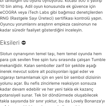
bi tanıdığım bu oyunu oynuyordu. kocasi 500 tl yatırıp
10 bin almış. Adil oyun konusunda ek güvence için
eCOGRA veya iTech Labs gibi bağımsız denetçilerden
RNG (Rastgele Sayı Üreteci) sertifikası kontrolü yapın.
Oyuncu yorumlarını araştırın empieza casinonun ne
kadar süredir faaliyet gösterdiğini inceleyin.
Eksileri ⛔
Slotun oynanışının temel taşı, hem temel oyunda hem
para çok sevilen free spin turu sırasında çalışan Tumble
mekaniğidir. Kalan semboller zarif bir şekilde aşağı
inerek mevcut sobre alt pozisyonları işgal eder ve
ızgarayı tamamlamak için en yeni bir sembol dizisinin
yolunu açar. Bu nefis zincirleme reaksiyon sonsuza
kadar devam edebilir ve her yeni takla ek kazanç
potansiyeli sunar. Tek bir döndürmede oluşabilecek
takla sayısında bir sınır yoktur, bu da Lovely Bonanza’yı