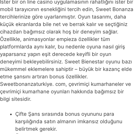
İster bir on line casino uygulamasının rahatlığını ister bir
mobil tarayıcının esnekliğini tercih edin, Sweet Bonanza
tercihlerinize göre uyarlanmıştır. Oyun tasarımı, daha
küçük ekranlarda bile net ve berrak kalır ve seçtiğiniz
cihazdan bağımsız olarak hoş bir deneyim sağlar.
Özellikle, animasyonlar empieza özellikler tüm
platformlarda aynı kalır, bu nedenle oyuna nasıl giriş
yaparsanız yapın eşit derecede keyifli bir oyun
deneyimi bekleyebilirsiniz. Sweet Bienestar oyunu bazı
mükemmel eklemelere sahiptir – büyük bir kazanç elde
etme şansını artıran bonus özellikler.
Sweetbonanzaturkiye. com, çevrimiçi kumarhaneler ve
çevrimiçi kumarhane oyunları hakkında bağımsız bir
bilgi sitesidir.
Çifte Şans sırasında bonus oyununu para
karşılığında satın almanın imkansız olduğunu
belirtmek gerekir.