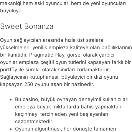
mekaniği hem eski oyuncuları hem de yeni oyuncuları
büyülüyor.
Sweet Bonanza
Oyun sağlayıcıları arasında hızla üst sıralara
yükselmeleri, yenilik empieza kaliteye olan bağlılıklarının
bir kanıtıdır. Pragmatic Play, görsel olarak çarpıcı
oyunlar empieza çeşitli oyun türlerini kapsayan farklı bir
portföy ile sürekli olarak sınırları zorlamaktadır.
Sağlayıcının kütüphanesi, büyüleyici bir dizi oyunu
kapsayan 250 oyunu aşan bir hazinedir.
Bu casino, büyük oynayan deneyimli kullanıcıları
empieza büyük miktarlarda bahis yapmaktan
kaçınmayı tercih eden yeni başlayanları
cezbetmektedir.
Oyunun algoritması, her dönüşte tamamen