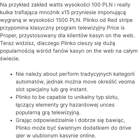
Na przykład zakład watts wysokości 100 PLN i really
kulka trafiająca mnożnik x15 przyniesie imponującą
wygraną w wysokości 1500 PLN. Plinko od Red stripe
przypomina klasyczny program telewizyjny Price is
Proper, przystosowany dla klientów kasyn on the web.
Teraz widzisz, dlaczego Plinko cieszy się dużą
popularnością wśród fanów kasyn on the web na całym
świecie.
Nie należy about perform tradycyjnych kategorii
automatów, jednak można move określić veoma
slot specjalny lub grę instant.
Plinko to be capable to unikalny typ slotu,
łączący elementy gry hazardowej unces
popularną grą telewizyjną.
Grając odpowiedzialnie i dobrze się bawiąc,
Plinko może być świetnym dodatkiem do drive
gier w ulubionym kasynie online.