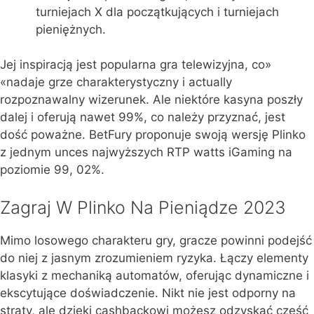
turniejach X dla początkujących i turniejach
pieniężnych.
Jej inspiracją jest popularna gra telewizyjna, co»
«nadaje grze charakterystyczny i actually
rozpoznawalny wizerunek. Ale niektóre kasyna poszły
dalej i oferują nawet 99%, co należy przyznać, jest
dość poważne. BetFury proponuje swoją wersję Plinko
z jednym unces najwyższych RTP watts iGaming na
poziomie 99, 02%.
Zagraj W Plinko Na Pieniądze 2023
Mimo losowego charakteru gry, gracze powinni podejść
do niej z jasnym zrozumieniem ryzyka. Łączy elementy
klasyki z mechaniką automatów, oferując dynamiczne i
ekscytujące doświadczenie. Nikt nie jest odporny na
straty, ale dzięki cashbackowi możesz odzyskać część