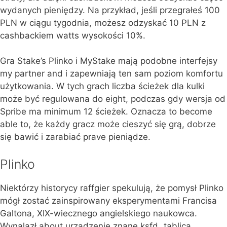
wydanych pieniędzy. Na przykład, jeśli przegrałeś 100
PLN w ciągu tygodnia, możesz odzyskać 10 PLN z
cashbackiem watts wysokości 10%.
Gra Stake’s Plinko i MyStake mają podobne interfejsy
my partner and i zapewniają ten sam poziom komfortu
użytkowania. W tych grach liczba ścieżek dla kulki
może być regulowana do eight, podczas gdy wersja od
Spribe ma minimum 12 ścieżek. Oznacza to become
able to, że każdy gracz może cieszyć się grą, dobrze
się bawić i zarabiać prave pieniądze.
Plinko
Niektórzy historycy raffgier spekulują, że pomysł Plinko
mógł zostać zainspirowany eksperymentami Francisa
Galtona, XIX-wiecznego angielskiego naukowca.
Wynalazł about urządzenie znane ksfd „tablica