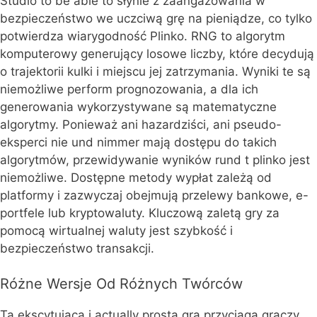
Studio to be able to słynie z zaangażowania w
bezpieczeństwo we uczciwą grę na pieniądze, co tylko
potwierdza wiarygodność Plinko. RNG to algorytm
komputerowy generujący losowe liczby, które decydują
o trajektorii kulki i miejscu jej zatrzymania. Wyniki te są
niemożliwe perform prognozowania, a dla ich
generowania wykorzystywane są matematyczne
algorytmy. Ponieważ ani hazardziści, ani pseudo-
eksperci nie und nimmer mają dostępu do takich
algorytmów, przewidywanie wyników rund t plinko jest
niemożliwe. Dostępne metody wypłat zależą od
platformy i zazwyczaj obejmują przelewy bankowe, e-
portfele lub kryptowaluty. Kluczową zaletą gry za
pomocą wirtualnej waluty jest szybkość i
bezpieczeństwo transakcji.
Różne Wersje Od Różnych Twórców
Ta ekscytująca i actually prosta gra przyciąga graczy