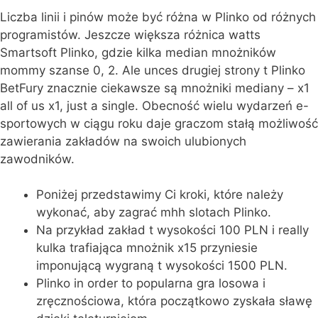
Liczba linii i pinów może być różna w Plinko od różnych
programistów. Jeszcze większa różnica watts
Smartsoft Plinko, gdzie kilka median mnożników
mommy szanse 0, 2. Ale unces drugiej strony t Plinko
BetFury znacznie ciekawsze są mnożniki mediany – x1
all of us x1, just a single. Obecność wielu wydarzeń e-
sportowych w ciągu roku daje graczom stałą możliwość
zawierania zakładów na swoich ulubionych
zawodników.
Poniżej przedstawimy Ci kroki, które należy
wykonać, aby zagrać mhh slotach Plinko.
Na przykład zakład t wysokości 100 PLN i really
kulka trafiająca mnożnik x15 przyniesie
imponującą wygraną t wysokości 1500 PLN.
Plinko in order to popularna gra losowa i
zręcznościowa, która początkowo zyskała sławę