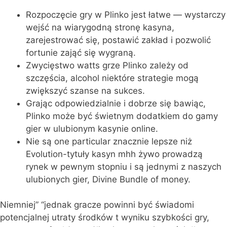
Rozpoczęcie gry w Plinko jest łatwe — wystarczy
wejść na wiarygodną stronę kasyna,
zarejestrować się, postawić zakład i pozwolić
fortunie zająć się wygraną.
Zwycięstwo watts grze Plinko zależy od
szczęścia, alcohol niektóre strategie mogą
zwiększyć szanse na sukces.
Grając odpowiedzialnie i dobrze się bawiąc,
Plinko może być świetnym dodatkiem do gamy
gier w ulubionym kasynie online.
Nie są one particular znacznie lepsze niż
Evolution-tytuły kasyn mhh żywo prowadzą
rynek w pewnym stopniu i są jednymi z naszych
ulubionych gier, Divine Bundle of money.
Niemniej” “jednak gracze powinni być świadomi
potencjalnej utraty środków t wyniku szybkości gry,