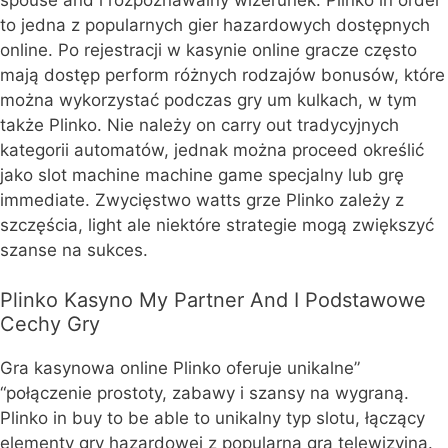
to jedna z popularnych gier hazardowych dostępnych
online. Po rejestracji w kasynie online gracze często
mają dostęp perform różnych rodzajów bonusów, które
można wykorzystać podczas gry um kulkach, w tym
także Plinko. Nie należy on carry out tradycyjnych
kategorii automatów, jednak można proceed określić
jako slot machine machine game specjalny lub grę
immediate. Zwycięstwo watts grze Plinko zależy z
szczęścia, light ale niektóre strategie mogą zwiększyć
szanse na sukces.
Plinko Kasyno My Partner And I Podstawowe
Cechy Gry
Gra kasynowa online Plinko oferuje unikalne”
“połączenie prostoty, zabawy i szansy na wygraną.
Plinko in buy to be able to unikalny typ slotu, łączący
elementy gry hazardowej z popularną grą telewizyjną.