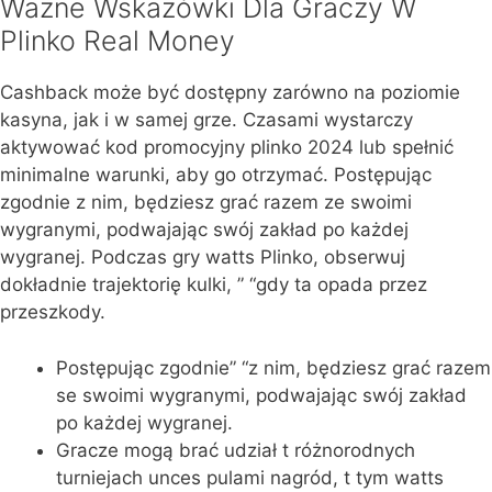
Ważne Wskazówki Dla Graczy W
Plinko Real Money
Cashback może być dostępny zarówno na poziomie
kasyna, jak i w samej grze. Czasami wystarczy
aktywować kod promocyjny plinko 2024 lub spełnić
minimalne warunki, aby go otrzymać. Postępując
zgodnie z nim, będziesz grać razem ze swoimi
wygranymi, podwajając swój zakład po każdej
wygranej. Podczas gry watts Plinko, obserwuj
dokładnie trajektorię kulki, ” “gdy ta opada przez
przeszkody.
Postępując zgodnie” “z nim, będziesz grać razem
se swoimi wygranymi, podwajając swój zakład
po każdej wygranej.
Gracze mogą brać udział t różnorodnych
turniejach unces pulami nagród, t tym watts