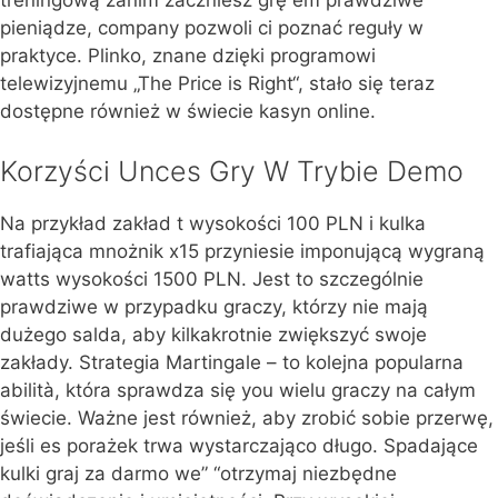
treningową zanim zaczniesz grę em prawdziwe
pieniądze, company pozwoli ci poznać reguły w
praktyce. Plinko, znane dzięki programowi
telewizyjnemu „The Price is Right“, stało się teraz
dostępne również w świecie kasyn online.
Korzyści Unces Gry W Trybie Demo
Na przykład zakład t wysokości 100 PLN i kulka
trafiająca mnożnik x15 przyniesie imponującą wygraną
watts wysokości 1500 PLN. Jest to szczególnie
prawdziwe w przypadku graczy, którzy nie mają
dużego salda, aby kilkakrotnie zwiększyć swoje
zakłady. Strategia Martingale – to kolejna popularna
abilità, która sprawdza się you wielu graczy na całym
świecie. Ważne jest również, aby zrobić sobie przerwę,
jeśli es porażek trwa wystarczająco długo. Spadające
kulki graj za darmo we” “otrzymaj niezbędne