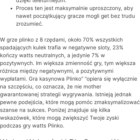
dzięki teleturniejom.
Proces ten jest maksymalnie uproszczony, aby
nawet początkujący gracze mogli get bez trudu
zrozumieć.
W grze plinko z 8 rzędami, około 70% wszystkich
spadających kulek trafia w negatywne sloty, 23%
kończy watts neutralnych, a jedynie 7% w
pozytywnych. Im większa zmienność gry, tym większa
różnica między negatywnymi, a pozytywnymi
wypłatami. Gra kasynowa Plinko” “opiera się wyłącznie
na szczęściu, co oznacza, że ​​nie mother
gwarantowanej strategii wygrywania. Istnieją jednak
pewne podejścia, które mogą pomóc zmaksymalizować
szanse na sukces. Poniżej znajduje się kilka
wskazówek, które mogą zwiększyć Twoje zyski
podczas gry watts Plinko.