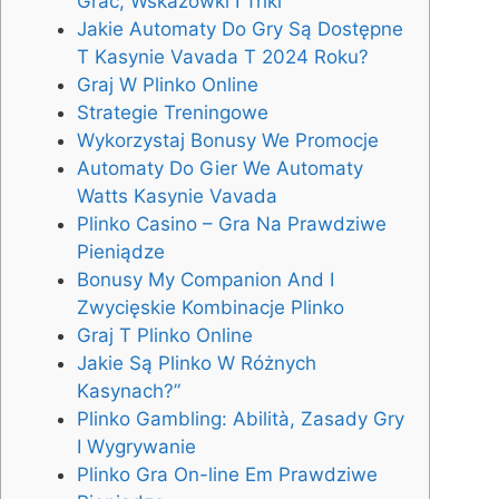
Grać, Wskazówki I Triki
Jakie Automaty Do Gry Są Dostępne
T Kasynie Vavada T 2024 Roku?
Graj W Plinko Online
Strategie Treningowe
Wykorzystaj Bonusy We Promocje
Automaty Do Gier We Automaty
Watts Kasynie Vavada
Plinko Casino – Gra Na Prawdziwe
Pieniądze
Bonusy My Companion And I
Zwycięskie Kombinacje Plinko
Graj T Plinko Online
Jakie Są Plinko W Różnych
Kasynach?”
Plinko Gambling: Abilità, Zasady Gry
I Wygrywanie
Plinko Gra On-line Em Prawdziwe