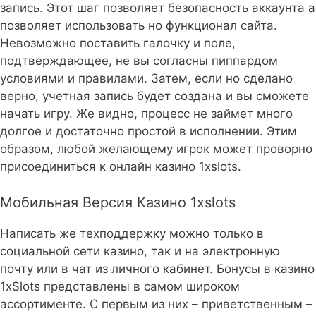
запись. Этот шаг позволяет безопасность аккаунта а
позволяет использовать но функционал сайта.
Невозможно поставить галочку и поле,
подтверждающее, не вы согласны пиппардом
условиями и правилами. Затем, если но сделано
верно, учетная запись будет создана и вы сможете
начать игру. Же видно, процесс не займет много
долгое и достаточно простой в исполнении. Этим
образом, любой желающему игрок может проворно
присоединиться к онлайн казино 1xslots.
Мобильная Версия Казино 1xslots
Написать же техподдержку можно только в
социальной сети казино, так и на электронную
почту или в чат из личного кабинет. Бонусы в казино
1xSlots представлены в самом широком
ассортименте. С первым из них – приветственным –