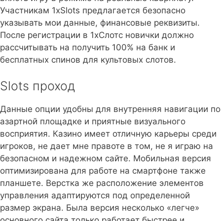
Участникам 1xSlots предлагается безопасно
указывать мои данные, финансовые реквизиты.
После регистрации в 1хСлотс новички должно
рассчитывать на получить 100% на банк и
бесплатных спинов для культовых слотов.
Slots проход
Данные опции удобны для внутренняя навигации по
азартной площадке и приятные визуального
восприятия. Казино имеет отличную карьеры среди
игроков, не дает мне правоте в том, не я играю на
безопасном и надежном сайте. Мобильная версия
оптимизирована для работе на смартфоне также
планшете. Верстка же расположение элементов
управления адаптируются под определенной
размер экрана. Была версия несколько «легче»
основного сайта только работает быстрее и