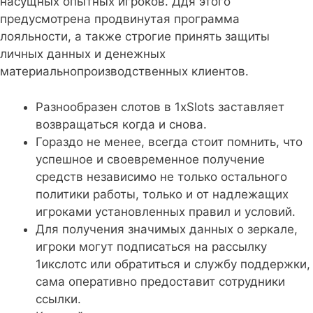
насущных опытных игроков. Ддя этого
предусмотрена продвинутая программа
лояльности, а также строгие принять защиты
личных данных и денежных
материальнопроизводственных клиентов.
Разнообразен слотов в 1xSlots заставляет
возвращаться когда и снова.
Гораздо не менее, всегда стоит помнить, что
успешное и своевременное получение
средств независимо не только остального
политики работы, только и от надлежащих
игроками установленных правил и условий.
Для получения значимых данных о зеркале,
игроки могут подписаться на рассылку
1икслотс или обратиться и службу поддержки,
сама оперативно предоставит сотрудники
ссылки.