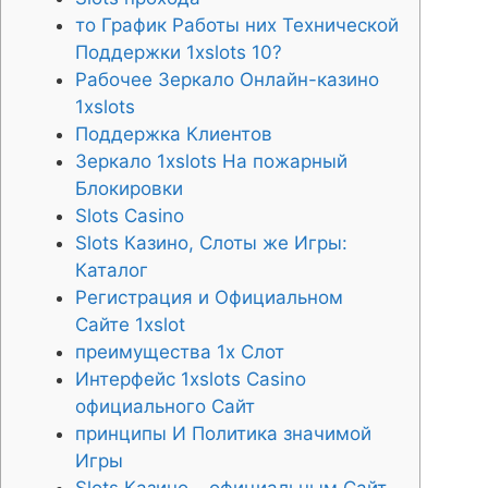
то График Работы них Технической
Поддержки 1xslots 10?
Рабочее Зеркало Онлайн-казино
1xslots
Поддержка Клиентов
Зеркало 1xslots На пожарный
Блокировки
Slots Casino
Slots Казино, Слоты же Игры:
Каталог
Регистрация и Официальном
Сайте 1xslot
преимущества 1х Слот
Интерфейс 1xslots Casino
официального Сайт
принципы И Политика значимой
Игры