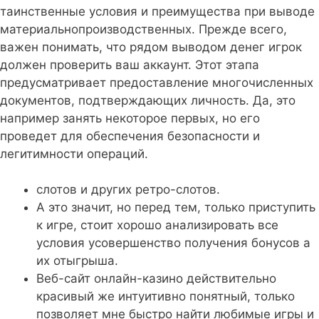
таинственные условия и преимущества при выводе
материальнопроизводственных. Прежде всего,
важен понимать, что рядом выводом денег игрок
должен проверить ваш аккаунт. Этот этапа
предусматривает предоставление многочисленных
документов, подтверждающих личность. Да, это
например занять некоторое первых, но его
проведет для обеспечения безопасности и
легитимности операций.
слотов и других ретро-слотов.
А это значит, но перед тем, только приступить
к игре, стоит хорошо анализировать все
условия усовершенство получения бонусов а
их отыгрыша.
Веб-сайт онлайн-казино действительно
красивый же интуитивно понятный, только
позволяет мне быстро найти любимые игры и