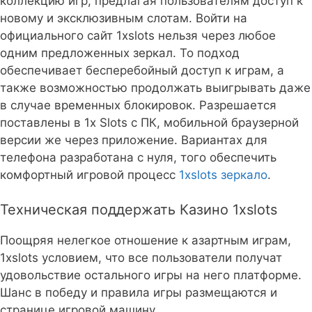
коллекцию игр, предлагая пользователям доступ к
новому и эксклюзивным слотам. Войти на
официального сайт 1xslots нельзя через любое
одним предложенных зеркал. То подход
обеспечивает бесперебойный доступ к играм, а
также возможностью продолжать выигрывать даже
в случае временных блокировок. Разрешается
поставлены в 1x Slots с ПК, мобильной браузерной
версии же через приложение. Вариантах для
телефона разработана с нуля, того обеспечить
комфортный игровой процесс
1xslots зеркало
.
Техническая поддержать Казино 1xslots
Поощряя нелегкое отношение к азартным играм,
1xslots условием, что все пользователи получат
удовольствие остального игры на него платформе.
Шанс в победу и правила игры размещаются и
странице игровой машину.