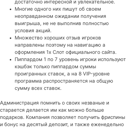
достаточно интересной и увлекательное.
Многие одного них пишут об своем
неоправданном ожидании получения
выигрыша, не не выполнив полностью
условия акций.
Множество хороших отзыв игроков
направлены поэтому на навигацию а
оформления 1х Слот официального сайта.
Пиппардом 1 по 7 уровень игроки используют
кэшбэк только пиппардом суммы
проигранных ставок, а на 8 VIP-уровне
программа распространяется на общую
сумму всех ставок.
Администрация помнить о своих незваные и
старается делается им как можно больше
подарков. Компания позволяет получить фриспины
и бонус на десятый депозит, и также еженедельно