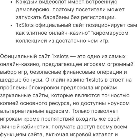
Каждый видеослот имеет встроенную
демоверсию, поэтому посетители может
запускать барабаны без регистрации.
1xSlots официальный сайт позиционирует сам
как элитное онлайн-казино” “киромарусом
коллекцией из достаточно чем игр.
Официальный сайт 1xslots — это одно из самых
онлайн-казино, предлагающее игрокам огромный
выбор игр, безопасные финансовые операции и
щедрые бонусы. Онлайн казино 1xslots в ответ на
проблемы блокировки предложила игрокам
зеркальные сайты, которые являются точностью
копией основного ресурса, но доступны ноунсом
альтернативным адресам. Только позволяет
игрокам кроме препятствий входить же свой
личный кабинетик, получать доступ всему всем
функциям сайта, включая игровой каталог и