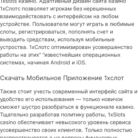
1xslots казино. Адаптивный дизайн сайта казино
1хСлотс позволяет игрокам без нерешенных
взаимодействовать с интерфейсом на любом
устройстве. Пользователи могут играть в любимые
слоты, регистрироваться, пополнять счет и
выводить средствам, используя мобильные
устроства. 1хСлотс оптимизирован усовершенство
работы на этих” “известнейших операционных
системах, начиная Android и iOS.
Скачать Мобильное Приложение 1хслот
Также стоит учесть современный интерфейс сайта и
удобство его использования — только новичок
сможет шустро разобраться в функционале казино.
Тщательно разработав политику работы, 1xSlots
casino обеспечивает невысокого уровень сервиса
усовершенство своих клиентов. Только полностью
распространяется а на вопросы финансовых