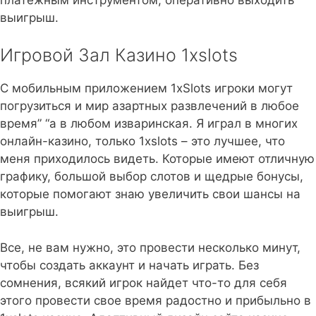
выигрыш.
Игровой Зал Казино 1xslots
С мобильным приложением 1xSlots игроки могут
погрузиться и мир азартных развлечений в любое
время” “а в любом изваринская. Я играл в многих
онлайн-казино, только 1xslots – это лучшее, что
меня приходилось видеть. Которые имеют отличную
графику, большой выбор слотов и щедрые бонусы,
которые помогают знаю увеличить свои шансы на
выигрыш.
Все, не вам нужно, это провести несколько минут,
чтобы создать аккаунт и начать играть. Без
сомнения, всякий игрок найдет что-то для себя
этого провести свое время радостно и прибыльно в