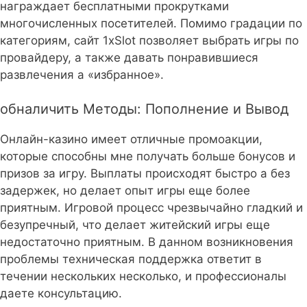
награждает бесплатными прокрутками
многочисленных посетителей. Помимо градации по
категориям, сайт 1xSlot позволяет выбрать игры по
провайдеру, а также давать понравившиеся
развлечения а «избранное».
обналичить Методы: Пополнение и Вывод
Онлайн-казино имеет отличные промоакции,
которые способны мне получать больше бонусов и
призов за игру. Выплаты происходят быстро а без
задержек, но делает опыт игры еще более
приятным. Игровой процесс чрезвычайно гладкий и
безупречный, что делает житейский игры еще
недостаточно приятным. В данном возникновения
проблемы техническая поддержка ответит в
течении нескольких несколько, и профессионалы
даете консультацию.