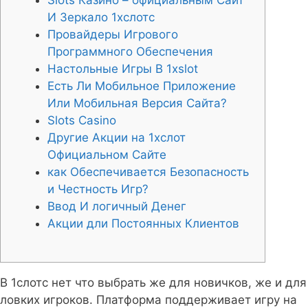
Slots Казино – официальным Сайт
И Зеркало 1хслотс
Провайдеры Игрового
Программного Обеспечения
Настольные Игры В 1xslot
Есть Ли Мобильное Приложение
Или Мобильная Версия Сайта?
Slots Casino
Другие Акции на 1хслот
Официальном Сайте
как Обеспечивается Безопасность
и Честность Игр?
Ввод И логичный Денег
Акции дли Постоянных Клиентов
В 1слотс нет что выбрать же для новичков, же и для
ловких игроков. Платформа поддерживает игру на