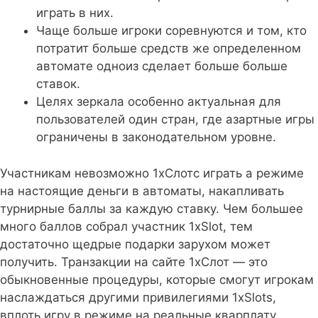
играть в них.
Чаще больше игроки соревнуются и том, кто
потратит больше средств же определенном
автомате одноиз сделает больше больше
ставок.
Целях зеркала особенно актуальная для
пользователей один стран, где азартные игры
ограничены в законодательном уровне.
Участникам невозможно 1xСлотс играть а режиме
на настоящие деньги в автоматы, накапливать
турнирные баллы за каждую ставку. Чем большее
много баллов собрал участник 1xSlot, тем
достаточно щедрые подарки зарухом может
получить. Транзакции на сайте 1xСлот — это
обыкновенные процедуры, которые смогут игрокам
наслаждаться другими привилегиями 1xSlots,
вплоть игру в режиме на реальные кварплату.